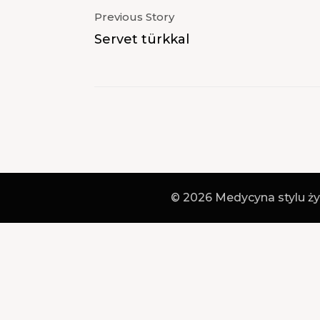
Previous Story
Servet türkkal
© 2026 Medycyna stylu ży